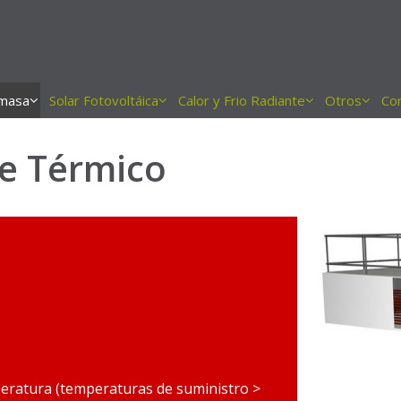
masa
Solar Fotovoltáica
Calor y Frio Radiante
Otros
Co
te Térmico
peratura (temperaturas de suministro >