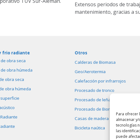
rporativo TÜV Sur-Alemán.
Extensos periodos de traba
mantenimiento, gracias a su
y frio radiante
Otros
 de obra seca
Calderas de Biomasa
 de obra húmeda
Geo/Aerotermia
de obra seca
Calefacción por infrarrojos
de obra húmeda
Procesado de tronco
 superficie
Procesado de leña
acústico
Procesado de Biomasa
Para ofrecer 
 Radiante
Casas de madera
almacenar y/o
tecnologías 
radiante
Bicicleta naútica
las identifica
puede afectar