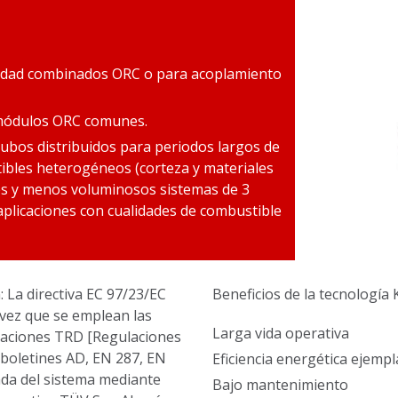
icidad combinados ORC o para acoplamiento
 módulos ORC comunes.
ubos distribuidos para periodos largos de
ibles heterogéneos (corteza y materiales
les y menos voluminosos sistemas de 3
aplicaciones con cualidades de combustible
 La directiva EC 97/23/EC
Beneficios de la tecnología
 vez que se emplean las
Larga vida operativa
ulaciones TRD [Regulaciones
 boletines AD, EN 287, EN
Eficiencia energética ejempl
rada del sistema mediante
Bajo mantenimiento