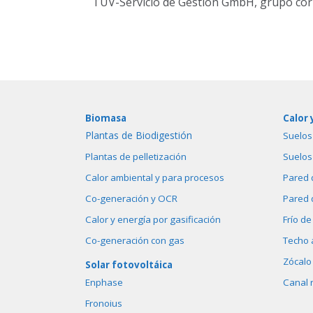
TÜV-Servicio de Gestión GmbH, grupo co
Biomasa
Calor 
Plantas de Biodigestión
Suelos
Plantas de pelletización
Suelos
Calor ambiental y para procesos
Pared 
Co-generación y OCR
Pared 
Calor y energía por gasificación
Frío de
Co-generación con gas
Techo 
Zócalo
Solar fotovoltáica
Enphase
Canal 
Fronoius