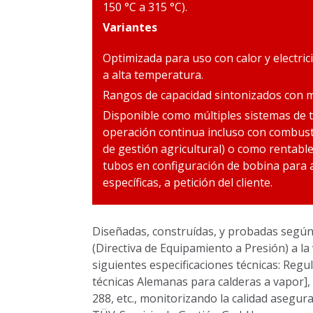
150 °C a 315 °C).
Variantes
Optimizada para uso con calor y electr
a alta temperatura.
Rangos de capacidad sintonizados con
Disponible como múltiples sistemas de t
operación continua incluso con combust
de gestión agricultural) o como rentab
tubos en configuración de bobina para 
específicas, a petición del cliente.
Diseñadas, construídas, y probadas según:
(Directiva de Equipamiento a Presión) a la
siguientes especificaciones técnicas: Reg
técnicas Alemanas para calderas a vapor],
288, etc., monitorizando la calidad asegu