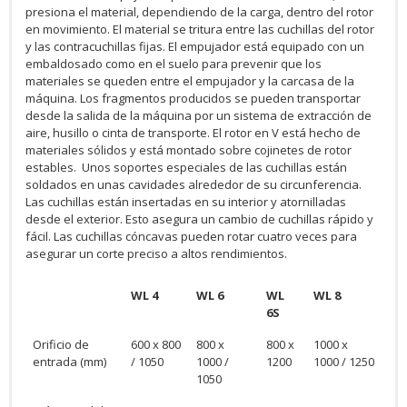
presiona el material, dependiendo de la carga, dentro del rotor
en movimiento. El material se tritura entre las cuchillas del rotor
y las contracuchillas fijas. El empujador está equipado con un
embaldosado como en el suelo para prevenir que los
materiales se queden entre el empujador y la carcasa de la
máquina. Los fragmentos producidos se pueden transportar
desde la salida de la máquina por un sistema de extracción de
aire, husillo o cinta de transporte. El rotor en V está hecho de
materiales sólidos y está montado sobre cojinetes de rotor
estables. Unos soportes especiales de las cuchillas están
soldados en unas cavidades alrededor de su circunferencia.
Las cuchillas están insertadas en su interior y atornilladas
desde el exterior. Esto asegura un cambio de cuchillas rápido y
fácil. Las cuchillas cóncavas pueden rotar cuatro veces para
asegurar un corte preciso a altos rendimientos.
WL 4
WL 6
WL
WL 8
6S
Orificio de
600 x 800
800 x
800 x
1000 x
entrada (mm)
/ 1050
1000 /
1200
1000 / 1250
1050