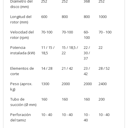
Diámetro del
252
252
368
252
disco (mm)
Longitud del
600
800
800
1000
rotor (mm)
Velocidad del
70-100
70-100
60-
70 - 100
rotor (rpm)
100
Potencia
11 / 15 /
15 / 18,5 /
22 /
22
instalada (kW)
18,5
22
30 /
37
Elementos de
14 / 28
21 / 42
23 /
28 / 52
corte
42
Peso (aprox.
1300
2000
2000
2400
kg)
Tubo de
160
160
160
200
succión (Ø mm)
Perforación
10 - 40
10 - 40
10 -
10 - 40
del tamiz
40