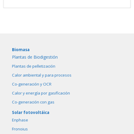
WL 10 - 15 - 20
WL 500
WHL Biber
WHL Tiger
WLK 1500
Holzwolf
Trituradores ZM 30 - 40 - 50
Biomasa
Plantas de Biodigestión
Plantas de pelletización
Calor ambiental y para procesos
Co-generación y OCR
Calor y energía por gasificación
Co-generación con gas
Solar fotovoltáica
Enphase
Fronoius