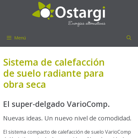
Saltar
al
contenido
Menú
Sistema de calefacción
de suelo radiante para
obra seca
El super-delgado VarioComp.
Nuevas ideas. Un nuevo nivel de comodidad.
El sistema compacto de calefacción de suelo VarioComp