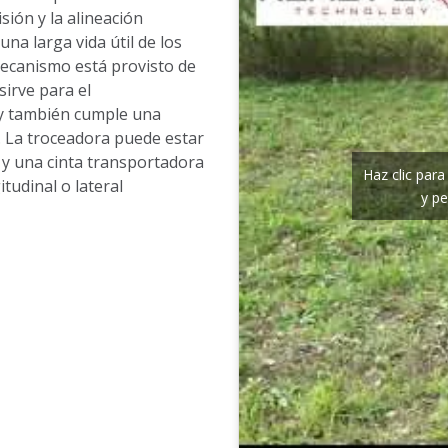
sión y la alineación
una larga vida útil de los
mecanismo está provisto de
irve para el
, y también cumple una
. La troceadora puede estar
o y una cinta transportadora
Haz clic par
tudinal o lateral
y pe