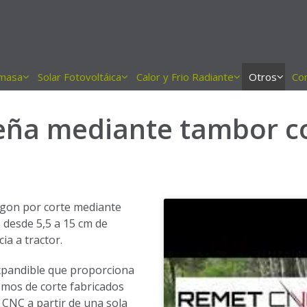
masa
Solar Fotovoltáica
Calor y Frio Radiante
Otros
Co
leña mediante tambor c
agon por corte mediante
 desde 5,5 a 15 cm de
a a tractor.
xpandible que proporciona
ismos de corte fabricados
 CNC a partir de una sola