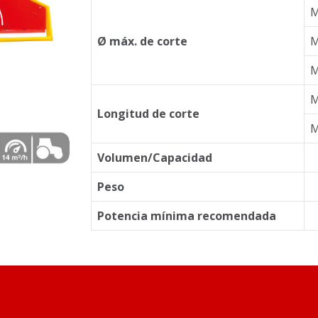
M
Ø máx. de corte
M
M
M
Longitud de corte
M
Volumen/Capacidad
Peso
Potencia mínima recomendada