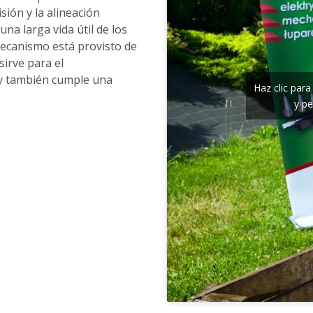
sión y la alineación
una larga vida útil de los
mecanismo está provisto de
irve para el
, y también cumple una
Haz clic par
.
y pe