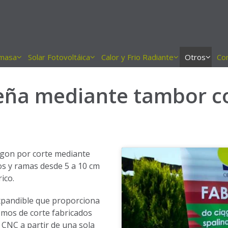
masa
Solar Fotovoltáica
Calor y Frio Radiante
Otros
Co
leña mediante tambor 
agon por corte mediante
os y ramas desde 5 a 10 cm
ico.
xpandible que proporciona
ismos de corte fabricados
 CNC a partir de una sola