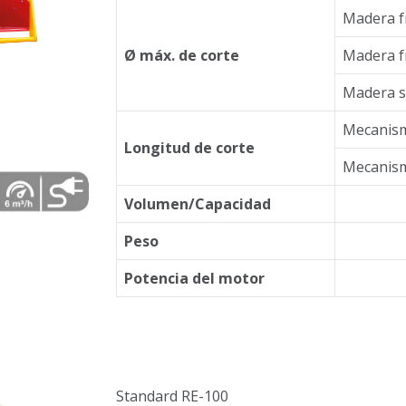
Madera f
Ø máx. de corte
Madera f
Madera s
Mecanism
Longitud de corte
Mecanism
Volumen/Capacidad
Peso
Potencia del motor
Standard RE-100