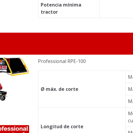
Potencia mínima
tractor
Professional RPE-100
Ma
Ø máx. de corte
Ma
Ma
M
cu
Longitud de corte
M