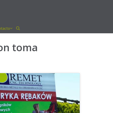
ntacto
con toma