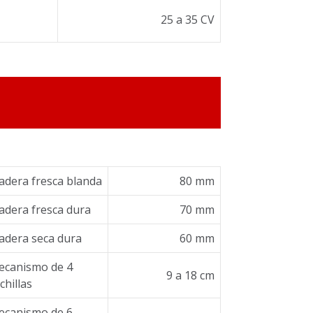
25 a 35 CV
dera fresca blanda
80 mm
dera fresca dura
70 mm
dera seca dura
60 mm
ecanismo de 4
9 a 18 cm
chillas
ecanismo de 6